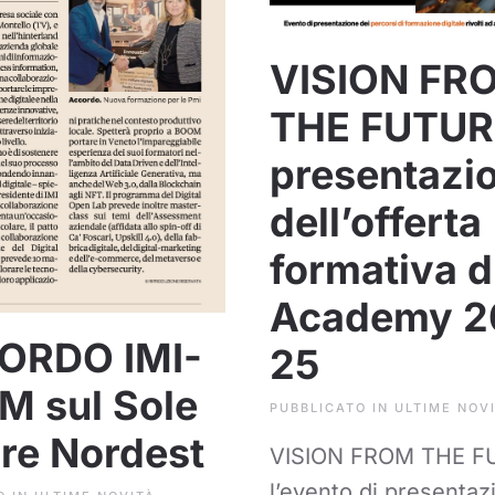
VISION FR
THE FUTUR
presentazi
dell’offerta
formativa d
Academy 2
ORDO IMI-
25
 sul Sole
PUBBLICATO IN
ULTIME NOV
re Nordest
VISION FROM THE F
l’evento di presentaz