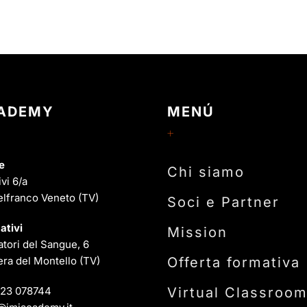
CADEMY
MENÚ
e
Chi siamo
ivi 6/a
elfranco Veneto (TV)
Soci e Partner
ativi
Mission
tori del Sangue, 6
ra del Montello (TV)
Offerta formativa
23 078744
Virtual Classroo