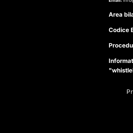
Email:
info
Area bil
Codice E
Procedu
Informat
"whistl
Pr