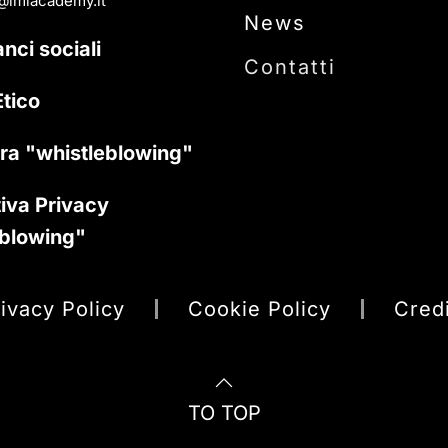
@imiacademy.it
News
anci sociali
Contatti
tico
ra "whistleblowing"
iva Privacy
eblowing"
ivacy Policy
Cookie Policy
Cred
TO TOP