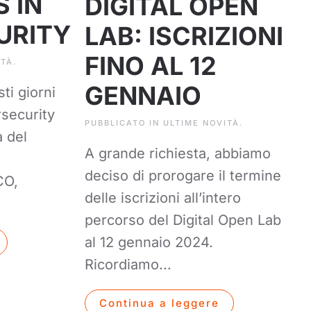
 IN
DIGITAL OPEN
URITY
LAB: ISCRIZIONI
FINO AL 12
ITÀ
.
GENNAIO
sti giorni
rsecurity
PUBBLICATO IN
ULTIME NOVITÀ
.
a del
A grande richiesta, abbiamo
deciso di prorogare il termine
CO,
delle iscrizioni all’intero
percorso del Digital Open Lab
al 12 gennaio 2024.
Ricordiamo...
Continua a leggere