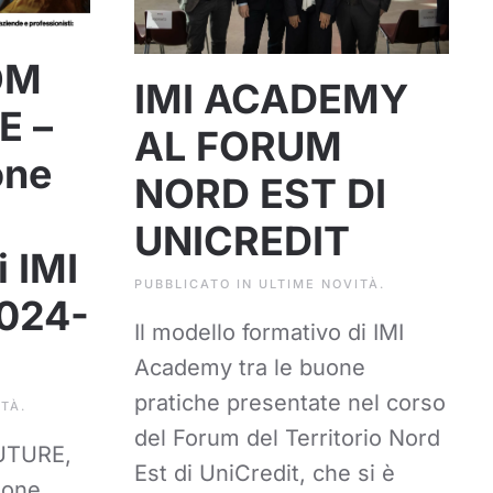
OM
IMI ACADEMY
E –
AL FORUM
one
NORD EST DI
UNICREDIT
i IMI
PUBBLICATO IN
ULTIME NOVITÀ
.
024-
Il modello formativo di IMI
Academy tra le buone
pratiche presentate nel corso
ITÀ
.
del Forum del Territorio Nord
UTURE,
Est di UniCredit, che si è
ione