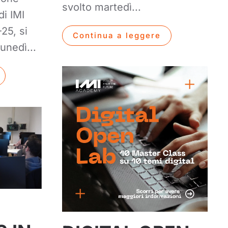
svolto martedì...
di IMI
25, si
Continua a leggere
unedì...