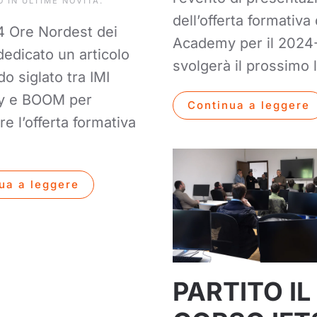
O IN
ULTIME NOVITÀ
.
dell’offerta formativa 
24 Ore Nordest dei
Academy per il 2024-
dedicato un articolo
svolgerà il prossimo l
do siglato tra IMI
y e BOOM per
Continua a leggere
re l’offerta formativa
ua a leggere
PARTITO IL