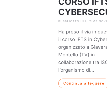
CORSO IFTS
CYBERSEC
PUBBLICATO IN
ULTIME NOV
Ha preso il via in que
il corso IFTS in Cybe
organizzato a Giaver
Montello (TV) in
collaborazione tra IS
l’organismo di...
Continua a leggere