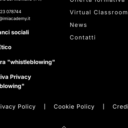
23 078744
Virtual Classroo
@imiacademy.it
News
anci sociali
Contatti
tico
ra "whistleblowing"
iva Privacy
eblowing"
ivacy Policy
Cookie Policy
Cred