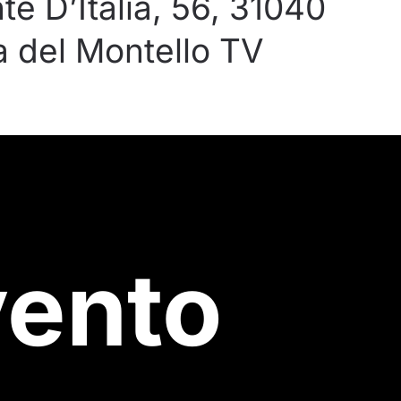
te D’Italia, 56, 31040
a del Montello TV
evento