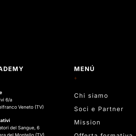
CADEMY
MENÚ
e
Chi siamo
ivi 6/a
elfranco Veneto (TV)
Soci e Partner
ativi
Mission
tori del Sangue, 6
ra del Montello (TV)
Offerta formativa