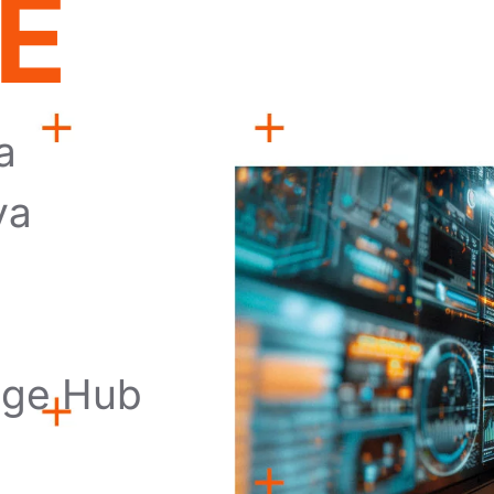
E
a
va
dge Hub