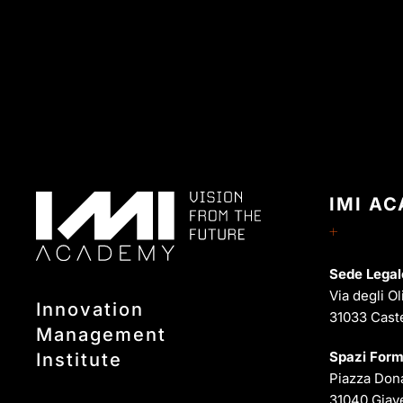
IMI A
Sede Legal
Via degli Ol
Innovation
31033 Cast
Management
Spazi Form
Institute
Piazza Dona
31040 Giave