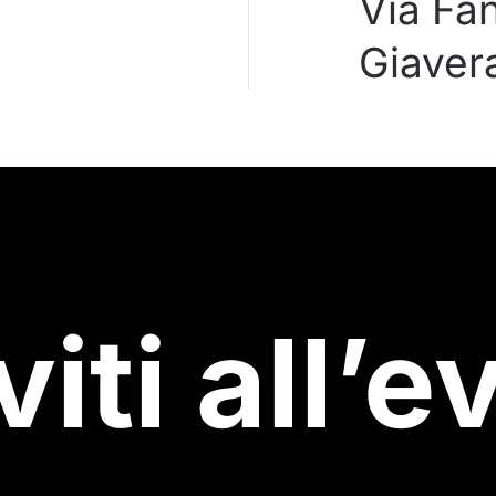
Via Fan
Giaver
viti all’