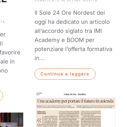
PUBBLICATO IN
ULTIME NOVITÀ
.
Il Sole 24 Ore Nordest dei
oggi ha dedicato un articolo
ITÀ
.
all’accordo siglato tra IMI
per
Academy e BOOM per
ti
potenziare l’offerta formativa
 favorire
in...
ale in
ono
Continua a leggere