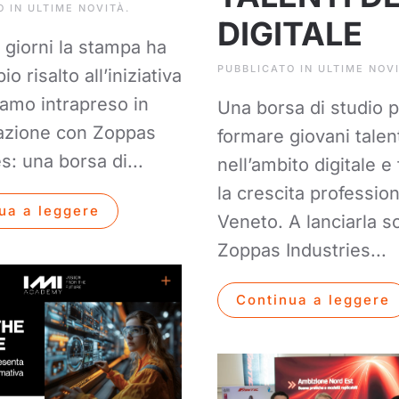
O IN
ULTIME NOVITÀ
.
DIGITALE
i giorni la stampa ha
PUBBLICATO IN
ULTIME NOV
o risalto all’iniziativa
amo intrapreso in
Una borsa di studio 
razione con Zoppas
formare giovani talen
s: una borsa di...
nell’ambito digitale e
la crescita profession
ua a leggere
Veneto. A lanciarla s
Zoppas Industries...
Continua a leggere