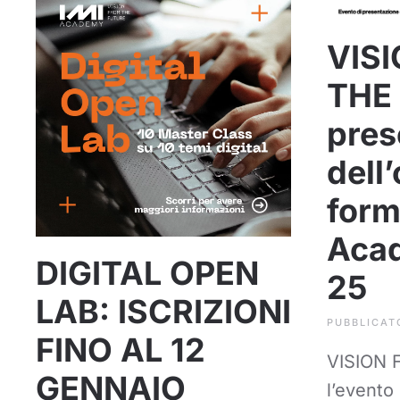
VIS
THE
pres
dell’
form
Aca
DIGITAL OPEN
25
LAB: ISCRIZIONI
PUBBLICAT
FINO AL 12
VISION 
GENNAIO
l’evento