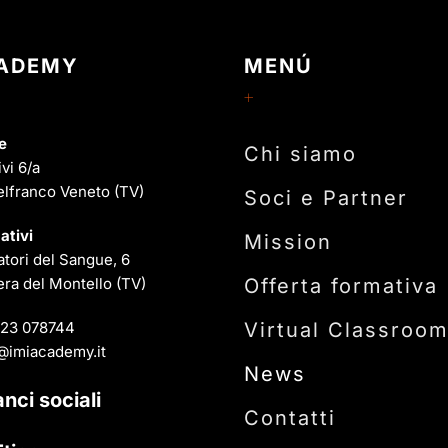
CADEMY
MENÚ
e
Chi siamo
ivi 6/a
elfranco Veneto (TV)
Soci e Partner
ativi
Mission
tori del Sangue, 6
ra del Montello (TV)
Offerta formativa
23 078744
Virtual Classroo
@imiacademy.it
News
anci sociali
Contatti