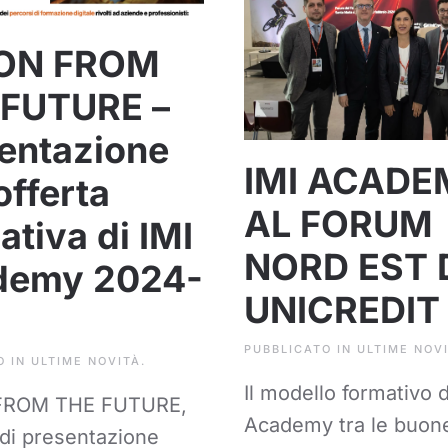
ION FROM
 FUTURE –
entazione
IMI ACADE
offerta
AL FORUM
ativa di IMI
NORD EST 
demy 2024-
UNICREDIT
PUBBLICATO IN
ULTIME NOV
O IN
ULTIME NOVITÀ
.
Il modello formativo d
FROM THE FUTURE,
Academy tra le buon
 di presentazione