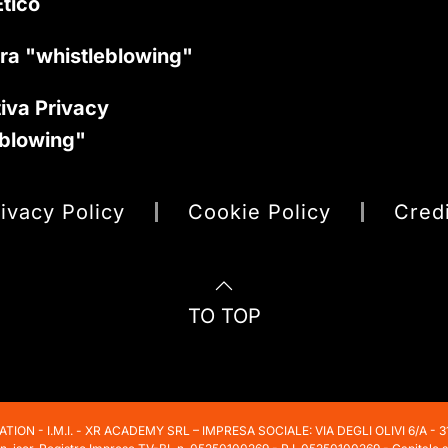
tico
ra "whistleblowing"
iva Privacy
eblowing"
ivacy Policy
Cookie Policy
Cred
TO TOP
ON - I.M.I. - XR ACADEMY SRL – IMPRESA SOCIALE: VIA DEGLI OLIVI 6/A -