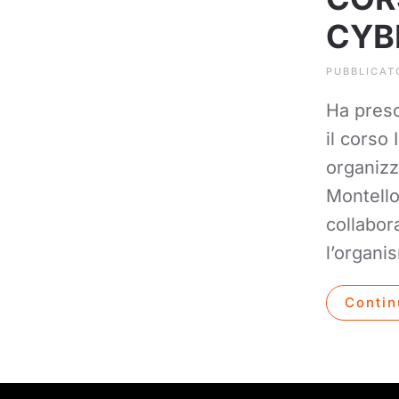
CYB
PUBBLICAT
Ha preso 
il corso
organizz
Montello
collabor
l’organis
Contin