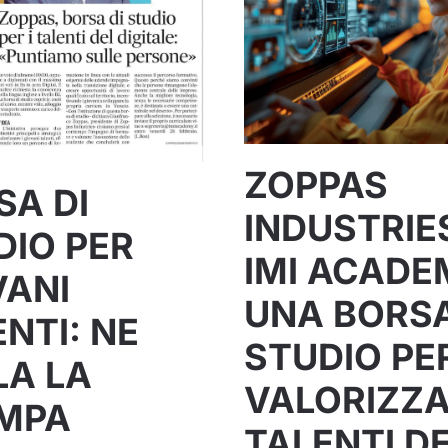
ZOPPAS
SA DI
INDUSTRIE
DIO PER
IMI ACADE
VANI
UNA BORSA
NTI: NE
STUDIO PE
LA LA
VALORIZZA
MPA
TALENTI D