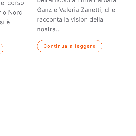
bell’articolo a firma Barbara
nel corso
Ganz e Valeria Zanetti, che
rio Nord
racconta la vision della
si è
nostra...
Continua a leggere