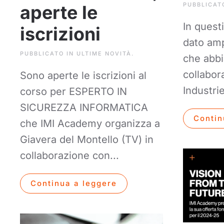
PUBBLICAT
aperte le
In quest
iscrizioni
dato ampi
PUBBLICATO IN
ULTIME NOVITÀ
.
che abbi
collabo
Sono aperte le iscrizioni al
Industrie
corso per ESPERTO IN
SICUREZZA INFORMATICA
Contin
che IMI Academy organizza a
Giavera del Montello (TV) in
collaborazione con...
Continua a leggere