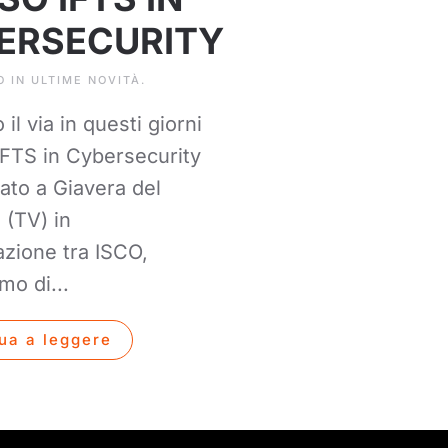
ERSECURITY
O IN
ULTIME NOVITÀ
.
il via in questi giorni
 IFTS in Cybersecurity
ato a Giavera del
 (TV) in
azione tra ISCO,
mo di...
ua a leggere