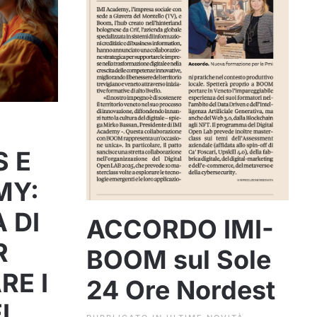
S E
MY:
 DI
ACCORDO IMI-
R
BOOM sul Sole
RE I
24 Ore Nordest
EL