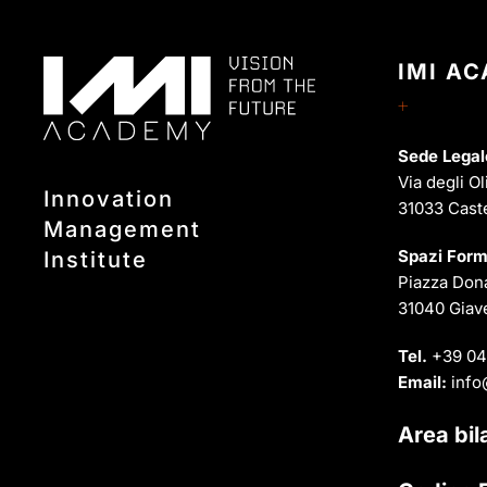
IMI A
Sede Legal
Via degli Ol
Innovation
31033 Cast
Management
Spazi Form
Institute
Piazza Dona
31040 Giave
Tel.
+39 04
Email:
info
Area bil