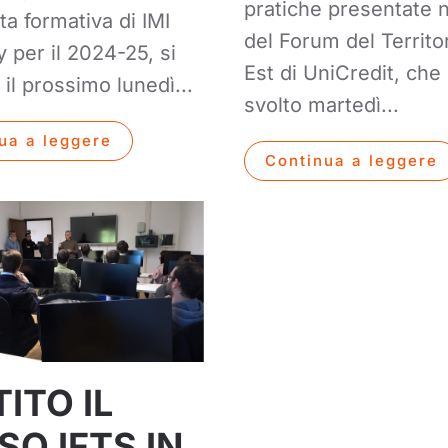
pratiche presentate 
rta formativa di IMI
del Forum del Territo
per il 2024-25, si
Est di UniCredit, che 
 il prossimo lunedì...
svolto martedì...
ua a leggere
Continua a leggere
ITO IL
O IFTS IN