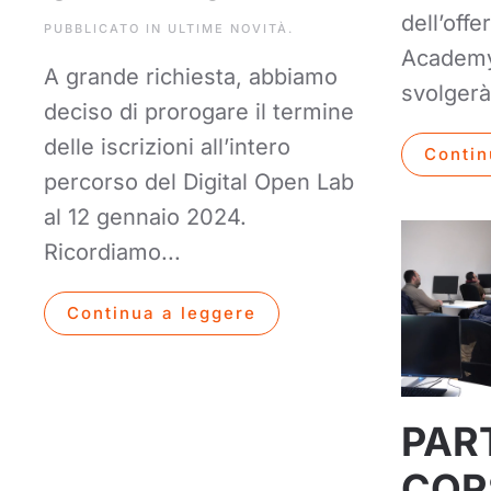
dell’offe
PUBBLICATO IN
ULTIME NOVITÀ
.
Academy 
A grande richiesta, abbiamo
svolgerà
deciso di prorogare il termine
delle iscrizioni all’intero
Contin
percorso del Digital Open Lab
al 12 gennaio 2024.
Ricordiamo...
Continua a leggere
PART
CORS