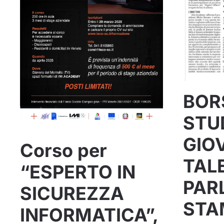
BOR
STU
GIO
Corso per
TALE
“ESPERTO IN
PAR
SICUREZZA
STA
INFORMATICA”,