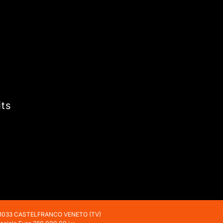
its
 31033 CASTELFRANCO VENETO (TV)